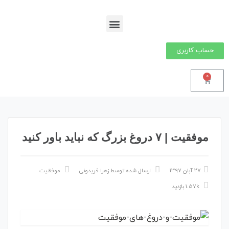
حساب کاربری
0
موفقیت | ۷ دروغ بزرگ که نباید باور کنید
27 آبان 1397
ارسال شده توسط
زهرا فریدونی
موفقیت
1.57k بازدید